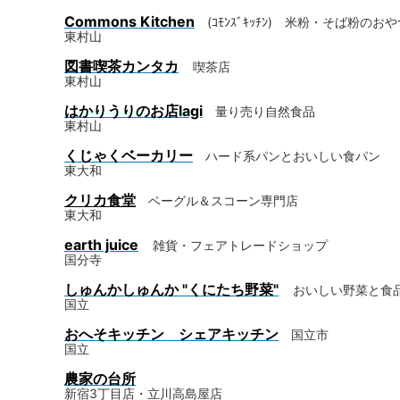
Commons Kitchen
(ｺﾓﾝｽﾞｷｯﾁﾝ)
米粉・そば粉のおや
東村山
図書喫茶カンタカ
喫茶店
東村山
はかりうりのお店lagi
量り売り自然食品
東村山
くじゃくベーカリー
ハード系パンとおいしい食パン
東大和
クリカ食堂
ベーグル＆スコーン専門店
東大和
earth juice
雑貨・フェアトレードショップ
国分寺
しゅんかしゅんか "くにたち野菜"
おいしい
野菜と食
国立
おへそキッチン シェアキッチン
国立市
国立
農家の台所
新宿3丁目店・立川高島屋店