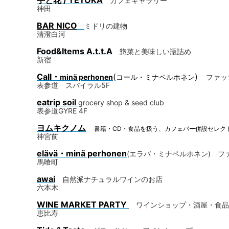
手と花 / TETOKA
カフェギャラリー
神田
BAR NICO
ミドリの建物
清澄白河
Food&Items A.t.t.A
惣菜と美味しい瓶詰め
新宿
Call・
(
)
minä perhonen
コール・ミナペルホネン
ファッ
表参道 スパイラル5F
e
atrip soil
grocery shop & seed club
表参道GYRE 4F
ヨムキクノム
書籍・CD・食品を扱う、カフェバー併設セレク
神宮前
elävä
・
minä perhonen
(エラバ・ミナペルホネン)
フ
馬喰町
awai
自然派ナチュラルワインのお店
六本木
WINE MARKET PARTY
ワインショップ・酒屋・食品
恵比寿