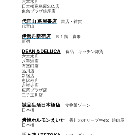
六本木店
日本橋高島屋S.C.店
東急プラザ銀座店
代官山 蔦屋書店
書店・雑貨
代官山
伊勢丹新宿店
Ｂ１階 青果
新宿
DEAN＆DELUCA
食品、キッチン雑貨
六本木店
八重洲店
有楽町店
品川店
新宿店
恵比寿店
吉祥寺店
広尾プラザ店
二子玉川店
誠品生活日本橋店
食物販ゾーン
日本橋
炭焼ホルモンえいた
香川のオリーブ牛etc. 焼肉屋
日本橋