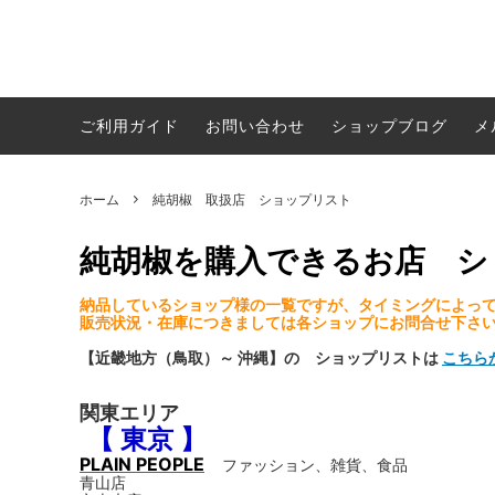
純珈琲 ブラックパール
純胡椒
純胡椒レシピ＆おすすめ食べ方
Ｓサイ
白胡椒
おいし
ご利用ガイド
お問い合わせ
ショップブログ
メ
miniサイズ
贈り物・プレゼント用の発送については
白胡椒
純胡椒
ホーム
純胡椒 取扱店 ショップリスト
CD・本
メールマガジン登録
SPICE 
純胡椒を購入できるお店 シ
納品しているショップ様の一覧ですが、タイミングによっ
販売状況・在庫につきましては各ショップにお問合せ下さ
【近畿地方（鳥取）～ 沖縄】の ショップリストは
こちら
関東エリア
【 東京 】
PLAIN PEOPLE
ファッション、雑貨、食品
青山店