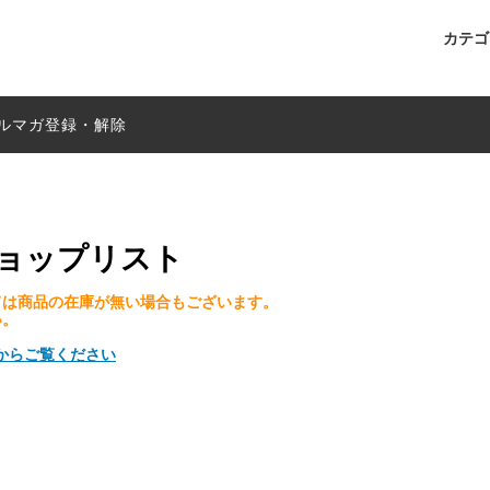
カテ
ズ
（ドライ）
い胡椒はカリマンタンから
Mサイズ
贈答用セット
自動返信メールが届かない場合
ルマガ登録・解除
（ドライ）
 取扱店 ショップリスト
贈り物BOX
純胡椒は、よりナチュラルなつ
目指して
MUSIC♪
メディア掲載情報
ョップリスト
ては商品の在庫が無い場合もございます。
い。
からご覧ください