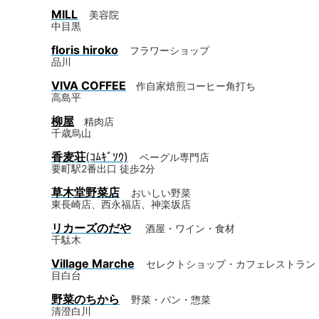
MILL
美容院
中目黒
floris hiroko
フラワーショップ
品川
VIVA COFFEE
作自家焙煎コーヒー角打ち
高島平
柳屋
精肉店
千歳烏山
香麦荘
(ｺﾑｷﾞｿｳ)
ベーグル専門店
要町駅2番出口 徒歩2分
草木堂野菜店
おいしい野菜
東長崎店、西永福店、神楽坂店
リカーズのだや
酒屋・ワイン・食材
千駄木
Village Marche
セレクトショップ・カフェレストラン
目白台
野菜のちから
野菜・パン・惣菜
清澄白川