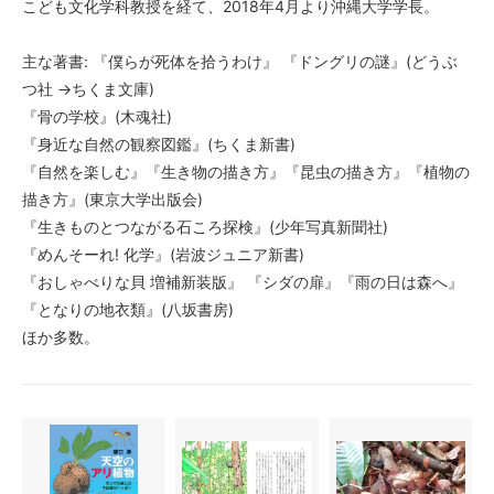
こども文化学科教授を経て、2018年4月より沖縄大学学長。
主な著書: 『僕らが死体を拾うわけ』 『ドングリの謎』(どうぶ
つ社 →ちくま文庫)
『骨の学校』(木魂社)
『身近な自然の観察図鑑』(ちくま新書)
『自然を楽しむ』『生き物の描き方』『昆虫の描き方』『植物の
描き方』(東京大学出版会)
『生きものとつながる石ころ探検』(少年写真新聞社)
『めんそーれ! 化学』(岩波ジュニア新書)
『おしゃべりな貝 増補新装版』 『シダの扉』『雨の日は森へ』
『となりの地衣類』(八坂書房)
ほか多数。