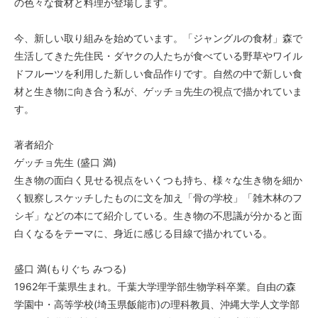
の色々な食材と料理が登場します。
今、新しい取り組みを始めています。「ジャングルの食材」森で
生活してきた先住民・ダヤクの人たちが食べている野草やワイル
ドフルーツを利用した新しい食品作りです。自然の中で新しい食
材と生き物に向き合う私が、ゲッチョ先生の視点で描かれていま
す。
著者紹介
ゲッチョ先生 (盛口 満)
生き物の面白く見せる視点をいくつも持ち、様々な生き物を細か
く観察しスケッチしたものに文を加え「骨の学校」「雑木林のフ
シギ」などの本にて紹介している。生き物の不思議が分かると面
白くなるをテーマに、身近に感じる目線で描かれている。
盛口 満(もりぐち みつる)
1962年千葉県生まれ。千葉大学理学部生物学科卒業。自由の森
学園中・高等学校(埼玉県飯能市)の理科教員、沖縄大学人文学部