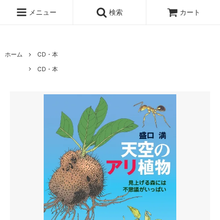
純胡椒 仙人スパイス 生胡椒
メニュー
検索
カート
ホーム
CD・本
CD・本