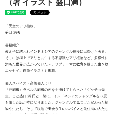
（著 イラスト 盛口満）
「天空のアリ植物」
盛口 満著
書籍紹介
教え子に誘われインドネシアのジャングル探検に出掛けた著者。
そこには樹上でアリと共生する不思議なアリ植物など、多様性に
満ちた世界が広がっていた－。サブテーマに教育を据えた生き物
エッセイ。自筆イラストも掲載。
仙人スパイス・高橋仙人より
『純胡椒』ラベルの胡椒の画を手掛けてもらった「ゲッチョ先
生」こと盛口 満 氏と一緒に、インドネシアのジャングルを３度
も旅した話が本になりました。ジャングルで見つけた変わった植
物や虫たち、そして現地で出会う生のスパイスと先住民の人たち